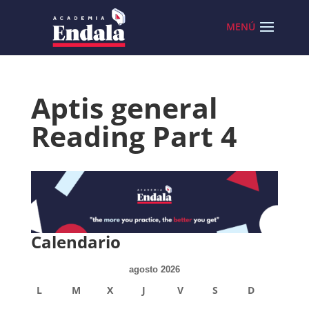
Skip
to
content
Aptis general
Reading Part 4
Calendario
agosto 2026
L
M
X
J
V
S
D