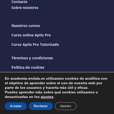
Contacto
Sobre nosotros
Nuestros cursos
Curso online Aptis Pro
Curso Aptis Pro Tutorizado
Términos y condiciones
Política de cookies
Política de privacidad
En academia-endala.es utilizamos cookies de analítica con
el objetivo de aprender sobre el uso de nuestra web por
parte de los usuarios y hacerla más útil y eficaz.
Puedes aprender más sobre qué cookies utilizamos o
Copyright © 2026 – Academia Endala| Dario
desactivarlas en los
ajustes
.
Aguilar, Ángela Morilla y Javier Arcos |
Aviso legal
Aceptar
Rechazar
Ajustes