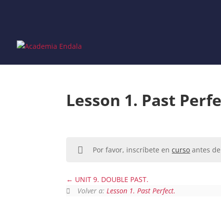
Skip
to
content
Lesson 1. Past Perfe
Por favor, inscríbete en
curso
antes de 
UNIT 9. DOUBLE PAST.
Volver a:
Lesson 1. Past Perfect.