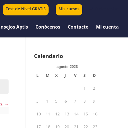
Test de Nivel GRATIS
Mis cursos
0 elementos
nsejos Aptis
Conócenos
Contacto
Mi cuenta
Calendario
agosto 2026
L
M
X
J
V
S
D
1
2
3
4
5
6
7
8
9
us.
10
11
12
13
14
15
16
17
18
19
20
21
22
23