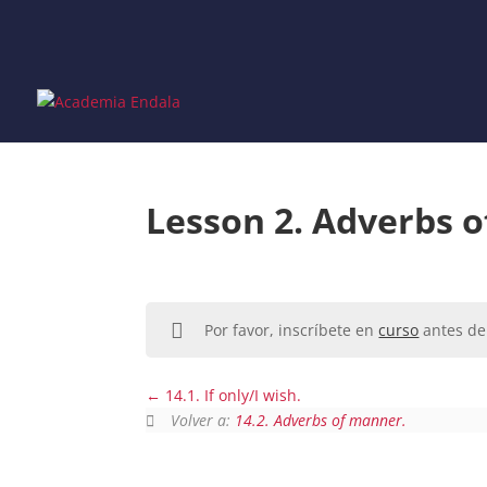
Skip
to
content
Lesson 2. Adverbs o
Por favor, inscríbete en
curso
antes de 
14.1. If only/I wish.
Volver a:
14.2. Adverbs of manner.