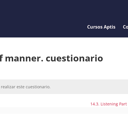
Cursos Aptis
Co
f manner. cuestionario
realizar este cuestionario.
14.3. Listening Part