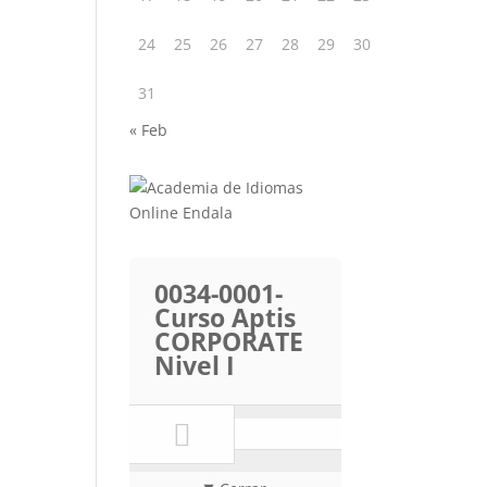
24
25
26
27
28
29
30
31
« Feb
0034-0001-
Curso Aptis
CORPORATE
Nivel I