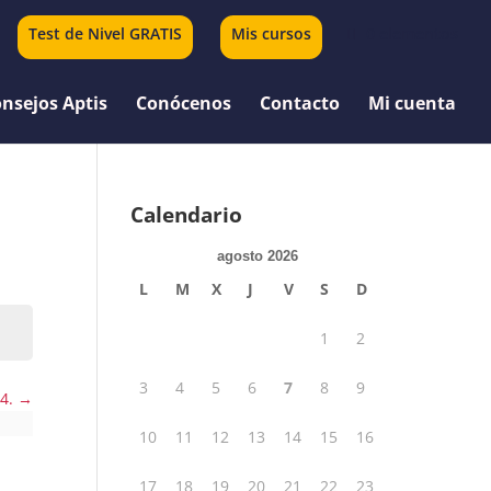
Test de Nivel GRATIS
Mis cursos
0 elementos
nsejos Aptis
Conócenos
Contacto
Mi cuenta
Calendario
agosto 2026
L
M
X
J
V
S
D
1
2
3
4
5
6
7
8
9
 4.
10
11
12
13
14
15
16
17
18
19
20
21
22
23