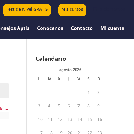
Test de Nivel GRATIS
Mis cursos
0 elementos
nsejos Aptis
Conócenos
Contacto
Mi cuenta
Calendario
agosto 2026
L
M
X
J
V
S
D
1
2
3
4
5
6
7
8
9
ple
10
11
12
13
14
15
16
17
18
19
20
21
22
23