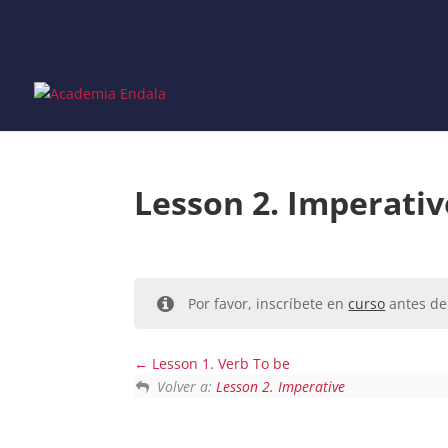
Skip
to
content
Lesson 2. Imperativ
Por favor, inscríbete en
curso
antes de 
Lesson 1. Verb To be
Volver a:
Lesson 2. Imperative