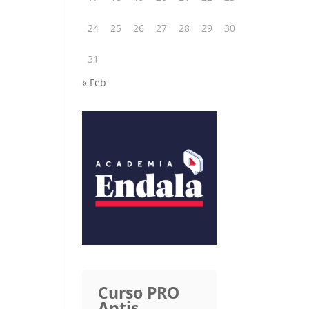
24
25
26
27
28
29
30
31
« Feb
Curso PRO
Aptis