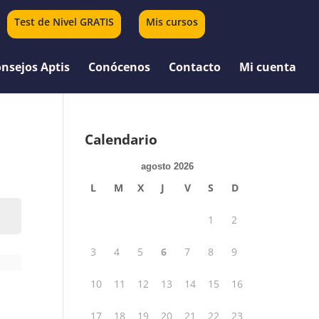
Test de Nivel GRATIS
Mis cursos
0 elementos
nsejos Aptis
Conócenos
Contacto
Mi cuenta
Calendario
agosto 2026
L
M
X
J
V
S
D
1
2
3
4
5
6
7
8
9
10
11
12
13
14
15
16
17
18
19
20
21
22
23