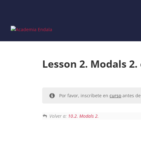
Skip
to
content
Lesson 2. Modals 2.
Por favor, inscríbete en
curso
antes de 
Volver a:
10.2. Modals 2.