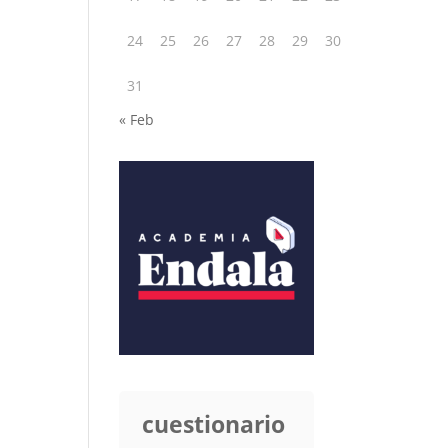
24
25
26
27
28
29
30
31
« Feb
cuestionario