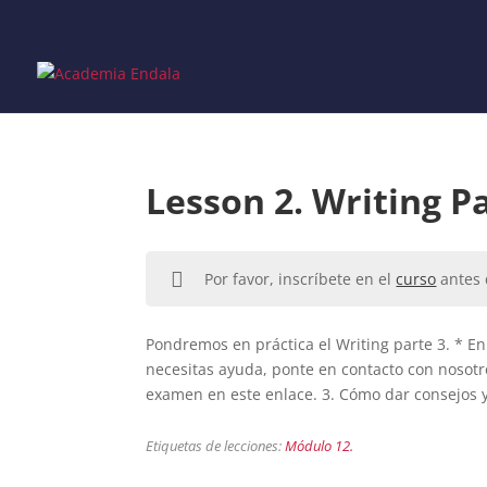
Skip
to
content
Lesson 2. Writing Pa
Por favor, inscríbete en el
curso
antes 
Pondremos en práctica el Writing parte 3. * En 
necesitas ayuda, ponte en contacto con nosotros.
examen en este enlace. 3. Cómo dar consejos y
Etiquetas de lecciones:
Módulo 12.