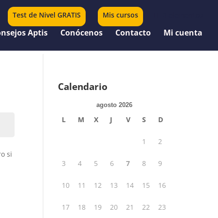
Test de Nivel GRATIS
Mis cursos
0 elementos
nsejos Aptis
Conócenos
Contacto
Mi cuenta
Calendario
agosto 2026
L
M
X
J
V
S
D
1
2
o si
3
4
5
6
7
8
9
10
11
12
13
14
15
16
17
18
19
20
21
22
23