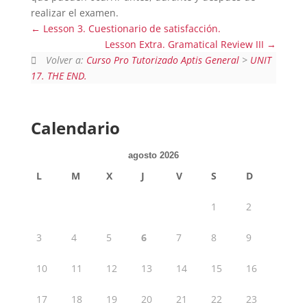
realizar el examen.
Lesson 3. Cuestionario de satisfacción.
Lesson Extra. Gramatical Review III
Volver a:
Curso Pro Tutorizado Aptis General
>
UNIT
17. THE END.
Calendario
agosto 2026
L
M
X
J
V
S
D
1
2
3
4
5
6
7
8
9
10
11
12
13
14
15
16
17
18
19
20
21
22
23