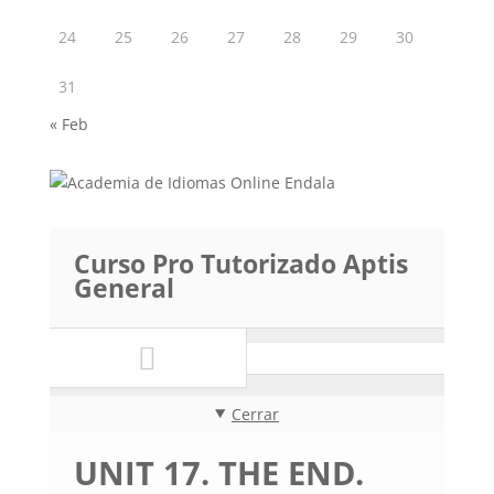
24
25
26
27
28
29
30
31
« Feb
Curso Pro Tutorizado Aptis
General
Cerrar
UNIT 17. THE END.