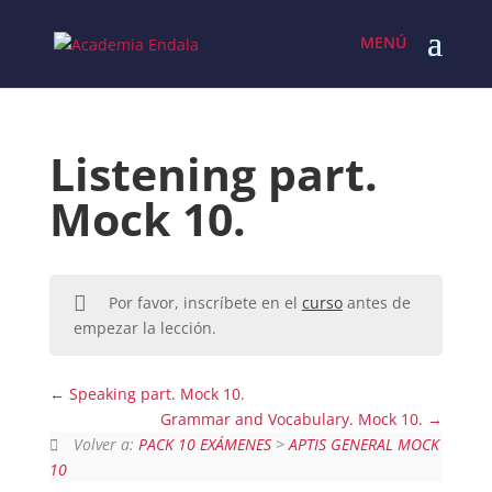
Skip
to
content
Listening part.
Mock 10.
Por favor, inscríbete en el
curso
antes de
empezar la lección.
Speaking part. Mock 10.
Grammar and Vocabulary. Mock 10.
Volver a:
PACK 10 EXÁMENES
>
APTIS GENERAL MOCK
10