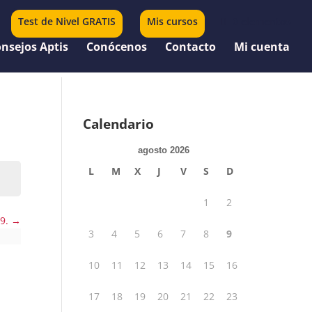
Test de Nivel GRATIS
Mis cursos
0 elementos
nsejos Aptis
Conócenos
Contacto
Mi cuenta
Calendario
agosto 2026
L
M
X
J
V
S
D
1
2
 9.
3
4
5
6
7
8
9
10
11
12
13
14
15
16
17
18
19
20
21
22
23