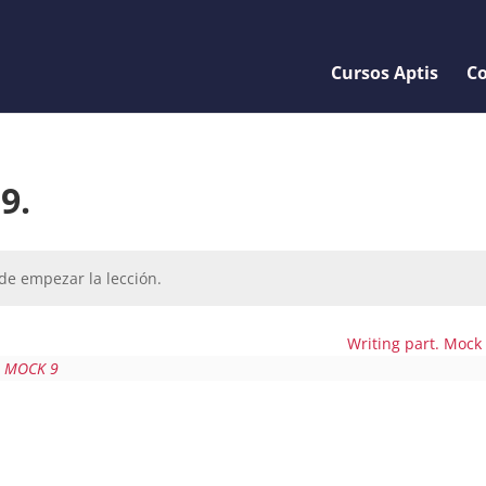
Cursos Aptis
Co
9.
de empezar la lección.
Writing part. Mock
L MOCK 9