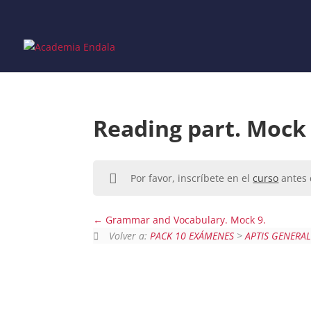
Skip
to
content
Reading part. Mock 
Por favor, inscríbete en el
curso
antes 
Grammar and Vocabulary. Mock 9.
Volver a:
PACK 10 EXÁMENES
>
APTIS GENERA