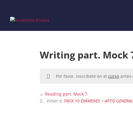
Skip
to
content
Writing part. Mock 
Por favor, inscríbete en el
curso
antes 
Reading part. Mock 7.
Volver a:
PACK 10 EXÁMENES
>
APTIS GENERA