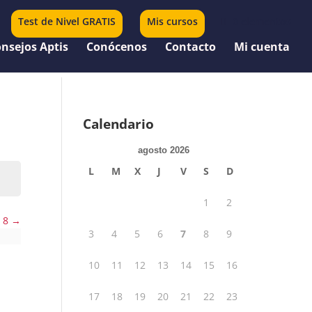
Test de Nivel GRATIS
Mis cursos
0 elementos
nsejos Aptis
Conócenos
Contacto
Mi cuenta
Calendario
agosto 2026
L
M
X
J
V
S
D
1
2
 8
3
4
5
6
7
8
9
10
11
12
13
14
15
16
17
18
19
20
21
22
23