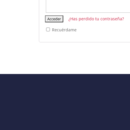
¿Has perdido tu contraseña?
Recuérdame