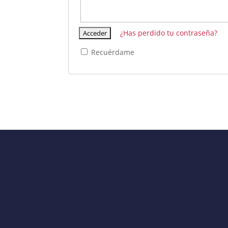
¿Has perdido tu contraseña?
Recuérdame