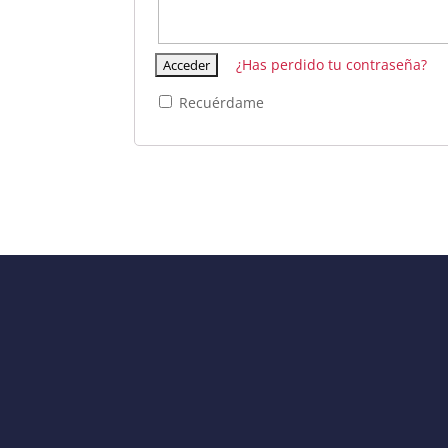
¿Has perdido tu contraseña?
Recuérdame