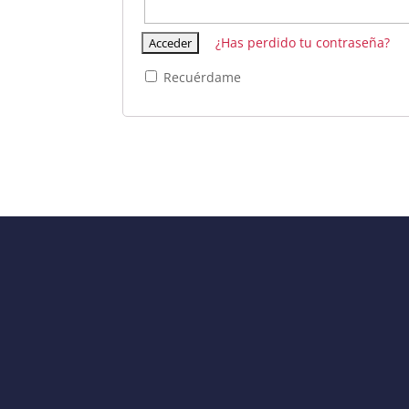
¿Has perdido tu contraseña?
Recuérdame