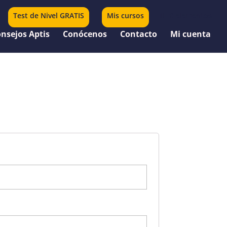
Test de Nivel GRATIS
Mis cursos
0 elementos
nsejos Aptis
Conócenos
Contacto
Mi cuenta