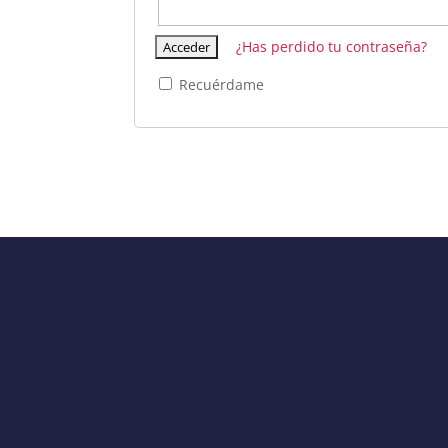
¿Has perdido tu contraseña?
Recuérdame