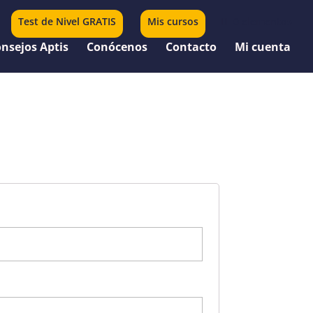
Test de Nivel GRATIS
Mis cursos
0 elementos
nsejos Aptis
Conócenos
Contacto
Mi cuenta