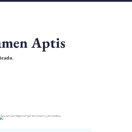
?
xamen Aptis
écada.