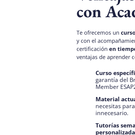
con Aca
Te ofrecemos un
curso
y con el acompañamien
certificación
en tiemp
ventajas de aprender c
Curso específ
garantía del B
Member ESAP2
Material actua
necesitas para
innecesario.
Tutorías sema
personalizada