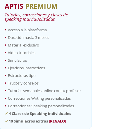
APTIS
PREMIUM
Tutorías, correcciones y clases de
speaking individualizadas
•
Acceso a la plataforma
•
Duración hasta 3 meses
•
Material exclusivo
•
Vídeo tutoriales
•
Simulacros
•
Ejercicios interactivos
•
Estructuras tipo
•
Trucos y consejos
•
Tutorías semanales online con tu profesor
•
Correcciones Writing personalizadas
•
Correcciones Speaking personalizadas
✓
4
Clases de Speaking individuales
✓
10 S
imulacros extras
[REGALO]