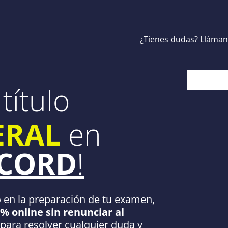
¿Tienes dudas? Lláman
título
ERAL
en
ÉCORD
!
o en la preparación de tu examen,
% online sin renunciar al
 para resolver cualquier duda y