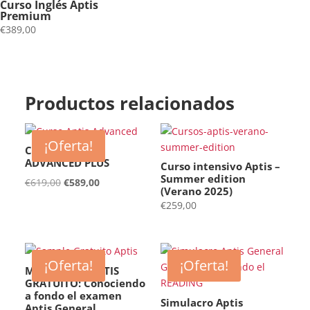
Curso Inglés Aptis
Premium
€
389,00
Productos relacionados
¡Oferta!
CURSO APTIS
ADVANCED PLUS
Curso intensivo Aptis –
Summer edition
El
El
€
619,00
€
589,00
(Verano 2025)
precio
precio
€
259,00
original
actual
era:
es:
€619,00.
€589,00.
¡Oferta!
¡Oferta!
MINI CURSO APTIS
GRATUITO: Conociendo
a fondo el examen
Simulacro Aptis
Aptis General