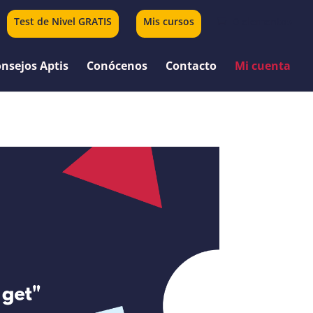
Test de Nivel GRATIS
Mis cursos
0 elementos
nsejos Aptis
Conócenos
Contacto
Mi cuenta