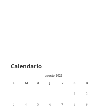
Calendario
agosto 2026
L
M
X
J
V
S
D
1
2
3
4
5
6
7
8
9