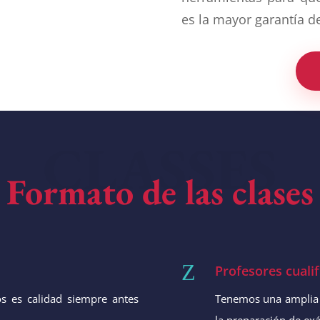
es la mayor garantía de
CLASSES
Formato de las clases
Z
Profesores cualif
 es calidad siempre antes
Tenemos una amplia 
la preparación de exá