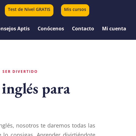
Test de Nivel GRATIS
Mis cursos
0 elementos
nsejos Aptis
Conócenos
Contacto
Mi cuenta
 SER DIVERTIDO
 inglés para
inglés, nosotros te daremos todas las
 lo consigas. Aprender divirtiéndote