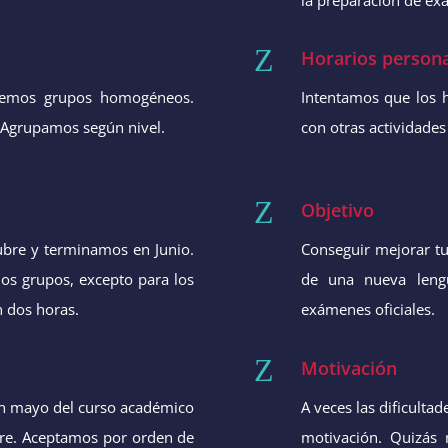
Z
Horarios persona
enemos grupos homogéneos.
Intentamos que los h
. Agrupamos según nivel.
con otras actividades
Z
Objetivo
bre y terminamos en Junio.
Conseguir mejorar tu 
os grupos, excepto para los
de una nueva leng
n dos horas.
exámenes oficiales.
Z
Motivación
en mayo del curso académico
A veces las dificulta
bre. Aceptamos por orden de
motivación. Quizás