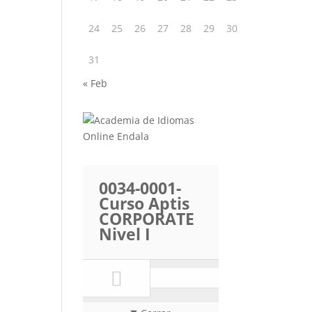
24
25
26
27
28
29
30
31
« Feb
0034-0001-
Curso Aptis
CORPORATE
Nivel I