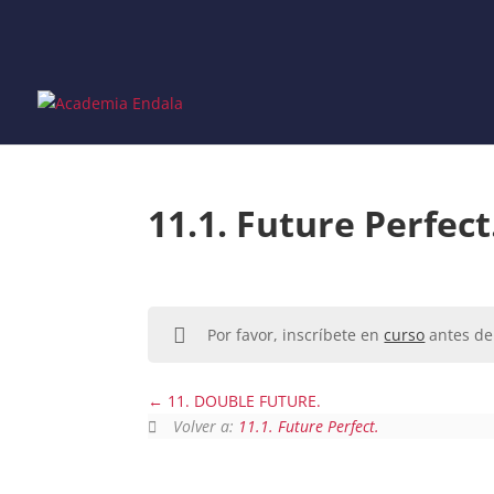
Skip
to
content
11.1. Future Perfect
Por favor, inscríbete en
curso
antes de 
11. DOUBLE FUTURE.
Volver a:
11.1. Future Perfect.