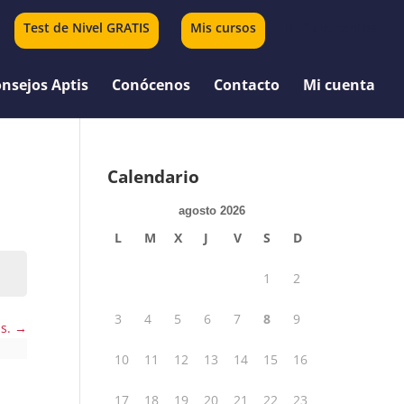
Test de Nivel GRATIS
Mis cursos
0 elementos
nsejos Aptis
Conócenos
Contacto
Mi cuenta
Calendario
agosto 2026
L
M
X
J
V
S
D
1
2
3
4
5
6
7
8
9
us.
10
11
12
13
14
15
16
17
18
19
20
21
22
23