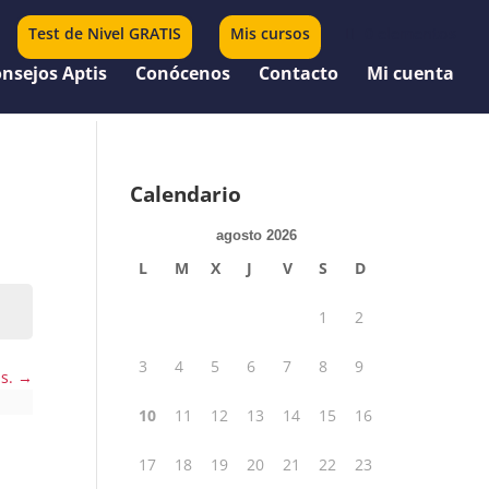
Test de Nivel GRATIS
Mis cursos
0 elementos
nsejos Aptis
Conócenos
Contacto
Mi cuenta
Calendario
agosto 2026
L
M
X
J
V
S
D
1
2
3
4
5
6
7
8
9
us.
10
11
12
13
14
15
16
17
18
19
20
21
22
23