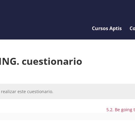
Cursos Aptis
Co
-ING. cuestionario
realizar este cuestionario.
5.2. Be going 