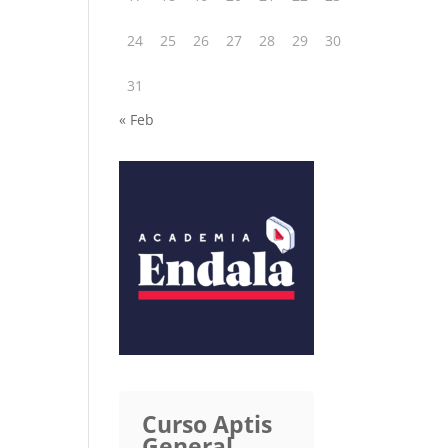
24
25
26
27
28
29
30
31
« Feb
Curso Aptis
General