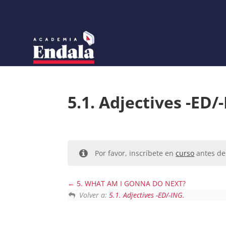
Skip
to
content
5.1. Adjectives -ED/
Por favor, inscríbete en
curso
antes de 
5. WHAT AM I GONNA DO NEXT?
Volver a:
5.1. Adjectives -ED/-ING.