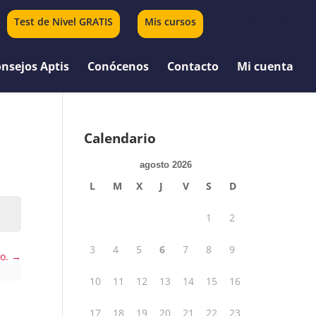
Test de Nivel GRATIS
Mis cursos
0 elementos
nsejos Aptis
Conócenos
Contacto
Mi cuenta
Calendario
agosto 2026
L
M
X
J
V
S
D
1
2
3
4
5
6
7
8
9
to.
10
11
12
13
14
15
16
17
18
19
20
21
22
23