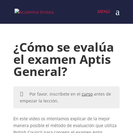
Skip
to
content
¿Cómo se evalúa
el examen Aptis
General?
Por favor, inscríbete en el
curso
antes de
empezar la lección.
En este video os intentamos explicar de la mejor
manera posible el método de evaluación que utiliza
British Council para corregir el examen Aptis