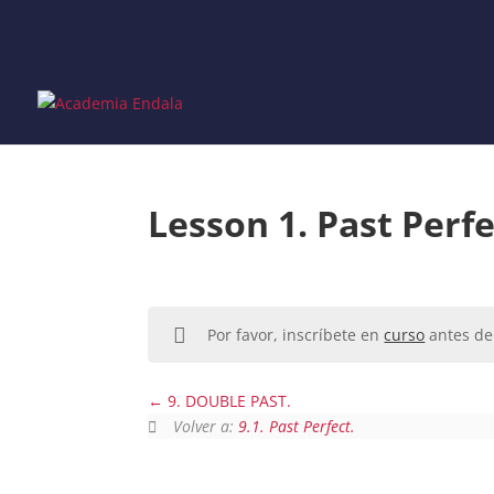
Skip
to
content
Lesson 1. Past Perfe
Por favor, inscríbete en
curso
antes de 
9. DOUBLE PAST.
Volver a:
9.1. Past Perfect.