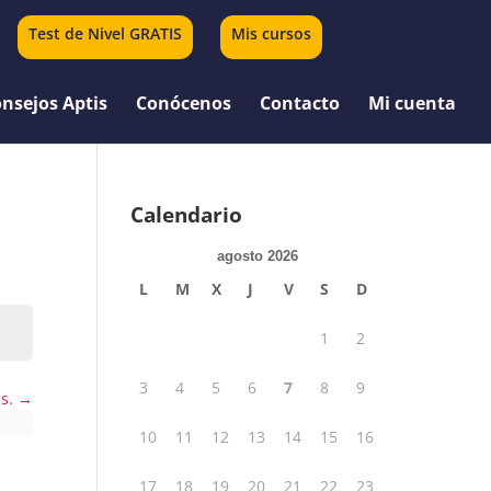
Test de Nivel GRATIS
Mis cursos
0 elementos
nsejos Aptis
Conócenos
Contacto
Mi cuenta
Calendario
agosto 2026
L
M
X
J
V
S
D
1
2
3
4
5
6
7
8
9
us.
10
11
12
13
14
15
16
17
18
19
20
21
22
23