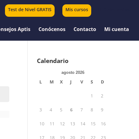
Test de Nivel GRATIS
Mis cursos
0 elementos
nsejos Aptis
Conócenos
Contacto
Mi cuenta
Calendario
agosto 2026
L
M
X
J
V
S
D
1
2
3
4
5
6
7
8
9
10
11
12
13
14
15
16
17
18
19
20
21
22
23