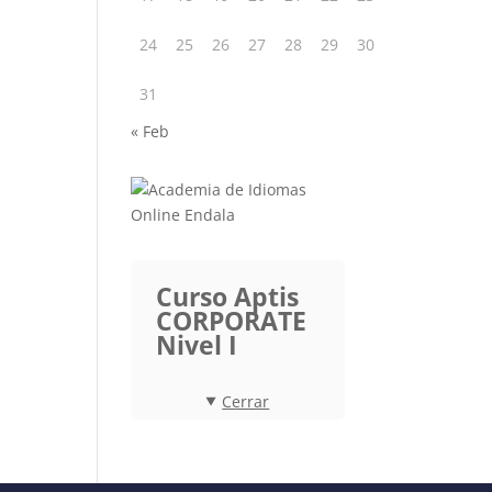
24
25
26
27
28
29
30
31
« Feb
Curso Aptis
CORPORATE
Nivel I
Cerrar