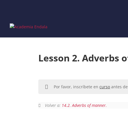
Skip
to
content
Lesson 2. Adverbs o
Por favor, inscríbete en
curso
antes de 
Volver a:
14.2. Adverbs of manner.