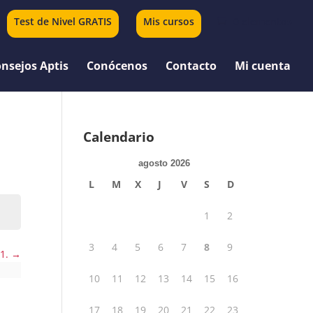
Test de Nivel GRATIS
Mis cursos
0 elementos
nsejos Aptis
Conócenos
Contacto
Mi cuenta
Calendario
agosto 2026
L
M
X
J
V
S
D
1
2
3
4
5
6
7
8
9
 1.
10
11
12
13
14
15
16
17
18
19
20
21
22
23