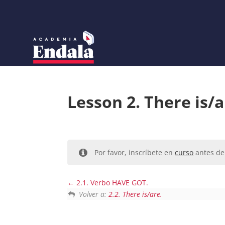
Skip
to
content
Lesson 2. There is/a
Por favor, inscríbete en
curso
antes de 
2.1. Verbo HAVE GOT.
Volver a:
2.2. There is/are.