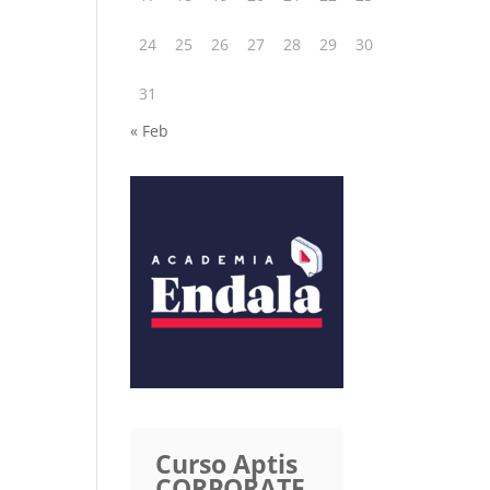
24
25
26
27
28
29
30
31
« Feb
Curso Aptis
CORPORATE