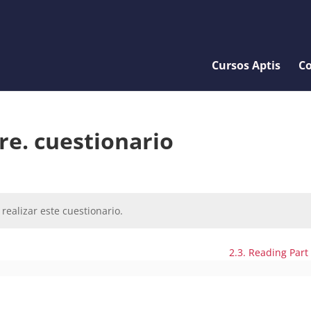
Cursos Aptis
Co
re. cuestionario
realizar este cuestionario.
2.3. Reading Part