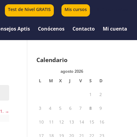
Test de Nivel GRATIS
Mis cursos
0 elementos
nsejos Aptis
Conócenos
Contacto
Mi cuenta
Calendario
agosto 2026
L
M
X
J
V
S
D
1
2
3
4
5
6
7
8
9
 1.
10
11
12
13
14
15
16
17
18
19
20
21
22
23