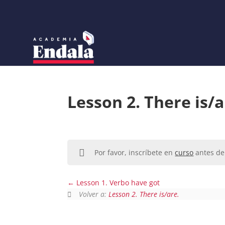
Skip
to
content
Lesson 2. There is/a
Por favor, inscríbete en
curso
antes de 
Lesson 1. Verbo have got
Volver a:
Lesson 2. There is/are.