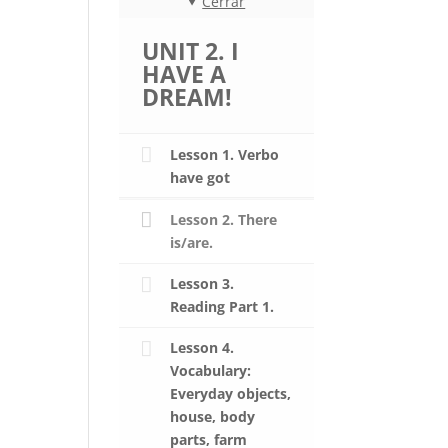
Cerrar
UNIT 2. I
HAVE A
DREAM!
Lesson 1. Verbo
have got
Lesson 2. There
is/are.
Lesson 3.
Reading Part 1.
Lesson 4.
Vocabulary:
Everyday objects,
house, body
parts, farm