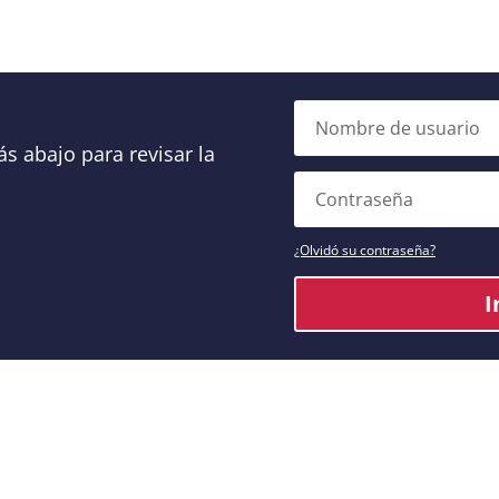
Nombre
de
usuario
s abajo para revisar la
Contraseña
¿Olvidó su contraseña?
I