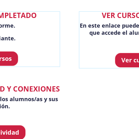
OMPLETADO
VER CURS
forme.
En este enlace puede
que accede el alu
iante.
rsos
Ver c
AD Y CONEXIONES
 los alumnos/as y sus
ión.
tividad