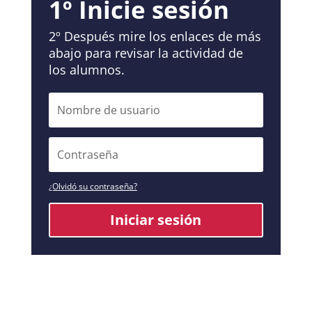
1º Inicie sesión
2º Después mire los enlaces de más
abajo para revisar la actividad de
los alumnos.
Nombre
de
usuario
Contraseña
¿Olvidó su contraseña?
Iniciar sesión