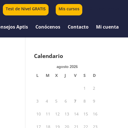
Test de Nivel GRATIS
Mis cursos
0 elementos
nsejos Aptis
Conócenos
Contacto
Mi cuenta
Calendario
agosto 2026
L
M
X
J
V
S
D
1
2
3
4
5
6
7
8
9
10
11
12
13
14
15
16
17
18
19
20
21
22
23