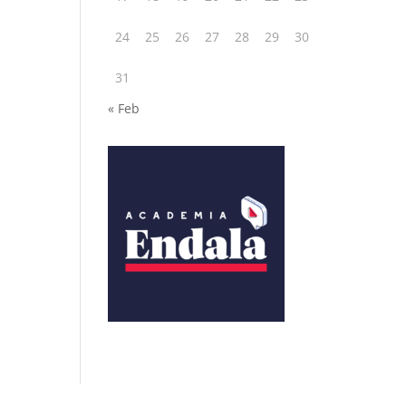
24
25
26
27
28
29
30
31
« Feb