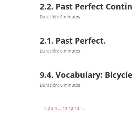
2.2. Past Perfect Conti
Duración: 0 minutos
2.1. Past Perfect.
Duración: 0 minutos
9.4. Vocabulary: Bicycl
Duración: 0 minutos
1
2
3
4
…
11
12
13
→