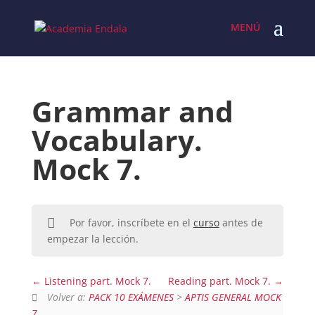
Skip
to
content
Grammar and
Vocabulary.
Mock 7.
Por favor, inscríbete en el
curso
antes de
empezar la lección.
Listening part. Mock 7.
Reading part. Mock 7.
Volver a:
PACK 10 EXÁMENES
>
APTIS GENERAL MOCK
7