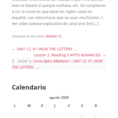
bien te llevaré al parque mañana, etc. Se cumplieran
o no, lo cierto es que tanto en inglés como en
español, son estructuras que se usan muchísimo. 1.
Ver video tutorial explicativo de «2nd and 3rd […]
Etiquetas de lecciones:
Módulo 12.
UNIT 12. IF I WON THE LOTTERY, ....
Lesson 2. Reading 3 APTIS ADVANCED.
Volver a:
Curso Aptis Advanced
>
UNIT 12. IF I WON
THE LOTTERY, ....
Calendario
agosto 2026
L
M
X
J
V
S
D
1
2