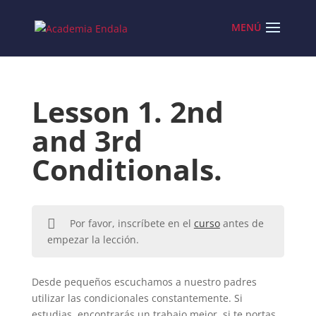
Skip
to
content
Lesson 1. 2nd
and 3rd
Conditionals.
Por favor, inscríbete en el
curso
antes de
empezar la lección.
Desde pequeños escuchamos a nuestro padres
utilizar las condicionales constantemente. Si
estudias, encontrarás un trabajo mejor, si te portas