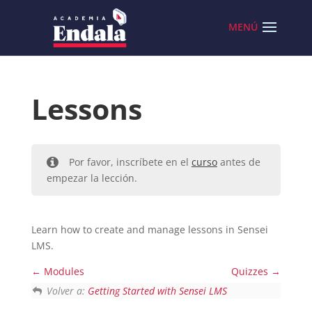
Skip
to
content
Lessons
Por favor, inscríbete en el
curso
antes de
empezar la lección.
Learn how to create and manage lessons in Sensei
LMS.
Modules
Quizzes
Volver a:
Getting Started with Sensei LMS