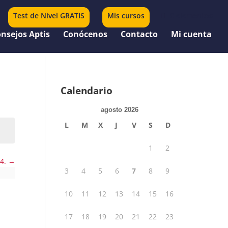
Test de Nivel GRATIS
Mis cursos
0 elementos
nsejos Aptis
Conócenos
Contacto
Mi cuenta
Calendario
agosto 2026
L
M
X
J
V
S
D
1
2
 4.
3
4
5
6
7
8
9
10
11
12
13
14
15
16
17
18
19
20
21
22
23