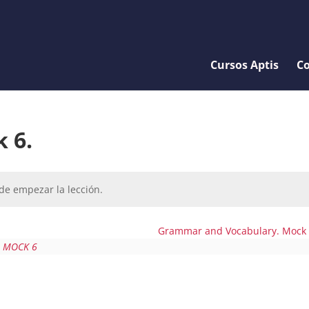
Cursos Aptis
Co
k 6.
de empezar la lección.
Grammar and Vocabulary. Mock
L MOCK 6