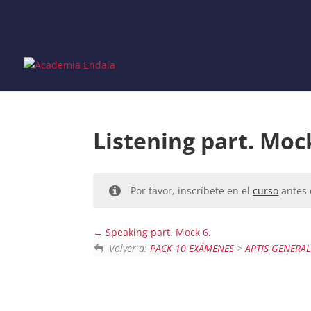
Skip
to
content
Listening part. Moc
Por favor, inscríbete en el
curso
antes 
Speaking part. Mock 6.
Volver a:
PACK 10 EXÁMENES
>
APTIS GENERA