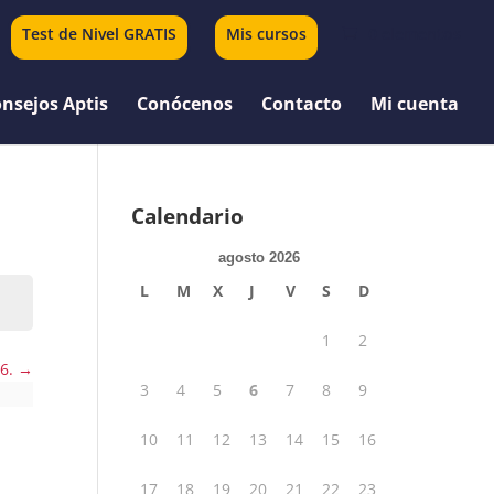
Test de Nivel GRATIS
Mis cursos
0 elementos
nsejos Aptis
Conócenos
Contacto
Mi cuenta
Calendario
agosto 2026
L
M
X
J
V
S
D
1
2
 6.
3
4
5
6
7
8
9
10
11
12
13
14
15
16
17
18
19
20
21
22
23