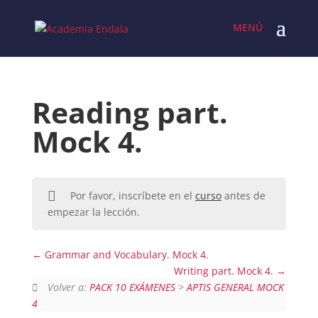
Skip
to
content
Reading part.
Mock 4.
Por favor, inscríbete en el
curso
antes de
empezar la lección.
Grammar and Vocabulary. Mock 4.
Writing part. Mock 4.
Volver a:
PACK 10 EXÁMENES
>
APTIS GENERAL MOCK
4