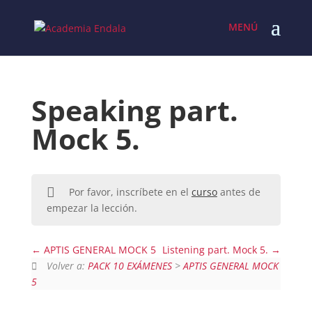
Skip
to
content
Speaking part.
Mock 5.
Por favor, inscríbete en el
curso
antes de
empezar la lección.
APTIS GENERAL MOCK 5
Listening part. Mock 5.
Volver a:
PACK 10 EXÁMENES
>
APTIS GENERAL MOCK
5