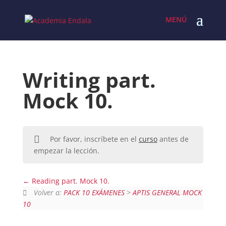
Skip
to
content
Writing part.
Mock 10.
Por favor, inscríbete en el
curso
antes de
empezar la lección.
Reading part. Mock 10.
Volver a:
PACK 10 EXÁMENES
>
APTIS GENERAL MOCK
10