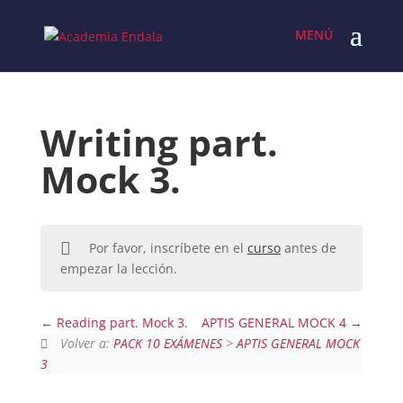
Skip
to
content
Writing part.
Mock 3.
Por favor, inscríbete en el
curso
antes de
empezar la lección.
Reading part. Mock 3.
APTIS GENERAL MOCK 4
Volver a:
PACK 10 EXÁMENES
>
APTIS GENERAL MOCK
3