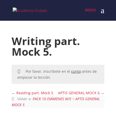
Skip
to
content
Writing part.
Mock 5.
Por favor, inscríbete en el
curso
antes de
empezar la lección.
Reading part. Mock 5.
APTIS GENERAL MOCK 6
Volver a:
PACK 10 EXÁMENES W/S
>
APTIS GENERAL
MOCK 5