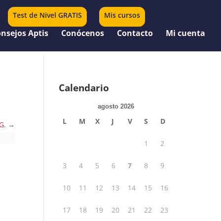
Test de Nivel GRATIS
Mis cursos
0 elementos
nsejos Aptis
Conócenos
Contacto
Mi cuenta
Calendario
agosto 2026
L
M
X
J
V
S
D
NG.
1
2
3
4
5
6
7
8
9
10
11
12
13
14
15
16
17
18
19
20
21
22
23