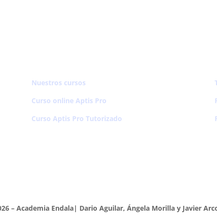
Nuestros cursos
Curso online Aptis Pro
Curso Aptis Pro Tutorizado
26 – Academia Endala| Dario Aguilar, Ángela Morilla y Javier Arc