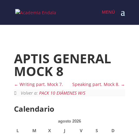
Skip
to
content
APTIS GENERAL
MOCK 8
Writing part. Mock 7.
Speaking part. Mock 8.
Volver a:
PACK 10 EXÁMENES W/S
Calendario
agosto 2026
L
M
X
J
V
S
D