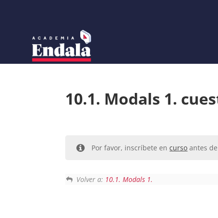
Skip
to
content
10.1. Modals 1. cues
Por favor, inscríbete en
curso
antes de 
Volver a:
10.1. Modals 1.