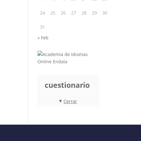
24
25
26
27
28
29
30
31
« Feb
cuestionario
Cerrar