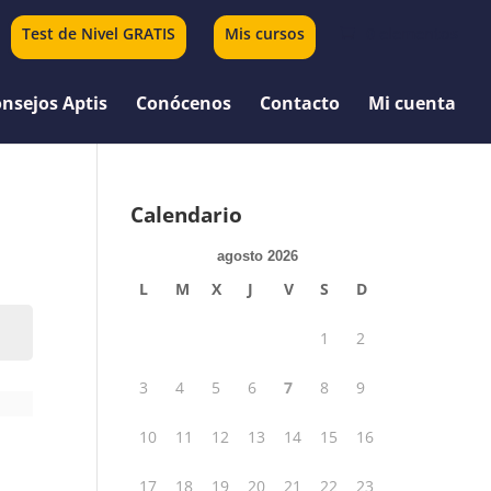
Test de Nivel GRATIS
Mis cursos
0 elementos
nsejos Aptis
Conócenos
Contacto
Mi cuenta
Calendario
agosto 2026
L
M
X
J
V
S
D
1
2
3
4
5
6
7
8
9
10
11
12
13
14
15
16
17
18
19
20
21
22
23