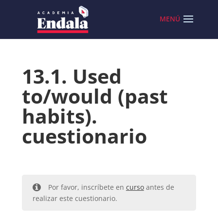
Skip
to
content
13.1. Used
to/would (past
habits).
cuestionario
Por favor, inscríbete en
curso
antes de
realizar este cuestionario.