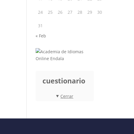
24
25
26
27
28
29
30
31
« Feb
cuestionario
Cerrar