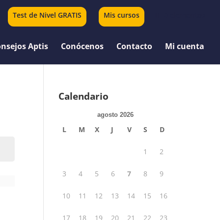
Test de Nivel GRATIS
Mis cursos
0 elementos
nsejos Aptis
Conócenos
Contacto
Mi cuenta
Calendario
agosto 2026
L
M
X
J
V
S
D
1
2
3
4
5
6
7
8
9
10
11
12
13
14
15
16
17
18
19
20
21
22
23