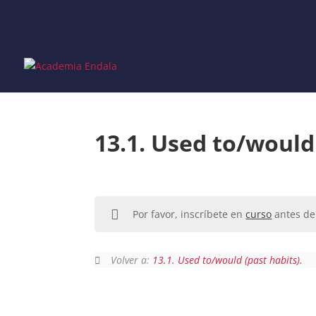
Skip
to
content
13.1. Used to/would
Por favor, inscríbete en
curso
antes de 
Volver a:
13.1. Used to/would (past habits).