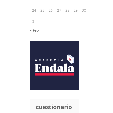
24
25
26
27
28
29
30
31
« Feb
cuestionario