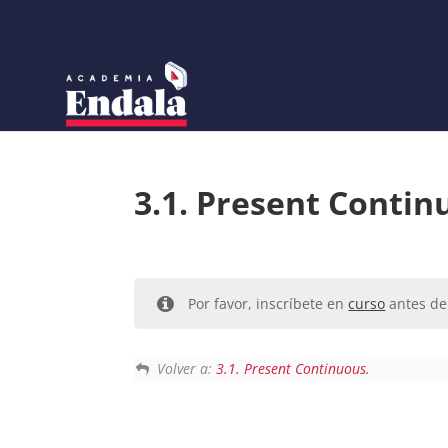
Skip
to
content
3.1. Present Contin
Por favor, inscríbete en
curso
antes de 
Volver a:
3.1. Present Continuous.