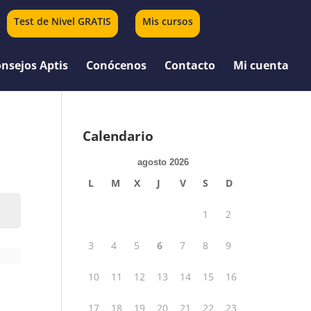
Test de Nivel GRATIS
Mis cursos
0 elementos
nsejos Aptis
Conócenos
Contacto
Mi cuenta
Calendario
agosto 2026
L
M
X
J
V
S
D
1
2
3
4
5
6
7
8
9
10
11
12
13
14
15
16
17
18
19
20
21
22
23