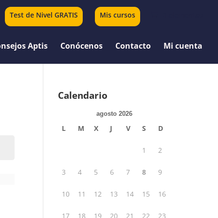
Test de Nivel GRATIS
Mis cursos
0 elementos
nsejos Aptis
Conócenos
Contacto
Mi cuenta
Calendario
agosto 2026
L
M
X
J
V
S
D
1
2
3
4
5
6
7
8
9
10
11
12
13
14
15
16
17
18
19
20
21
22
23