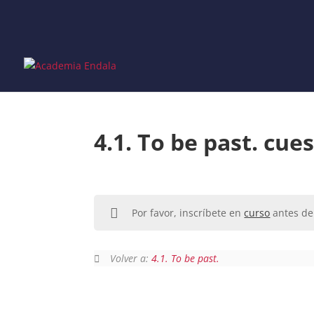
Skip
to
content
4.1. To be past. cue
Por favor, inscríbete en
curso
antes de 
Volver a:
4.1. To be past.