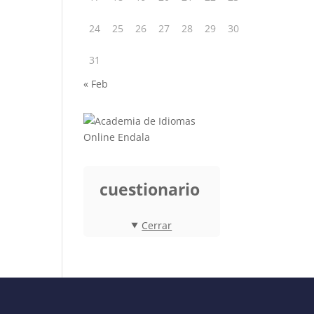
24
25
26
27
28
29
30
31
« Feb
cuestionario
Cerrar