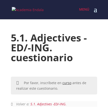
Skip
to
content
5.1. Adjectives -
ED/-ING.
cuestionario
Por favor, inscríbete en
curso
antes de
realizar este cuestionario.
Volver a:
5.1. Adjectives -ED/-ING.